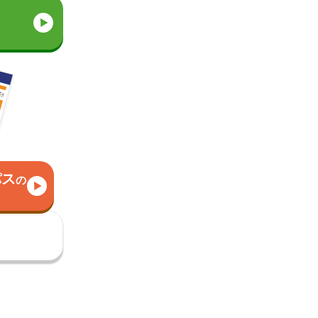
パス
の
）