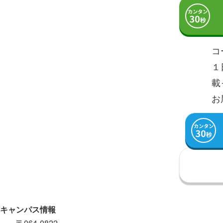
コ
１
載
お
キャンパス情報
〒064-0822