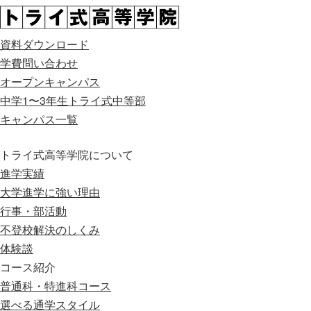
資料ダウンロード
学費問い合わせ
オープンキャンパス
中学1〜3年生
トライ式中等部
キャンパス一覧
トライ式高等学院について
進学実績
大学進学に強い理由
行事・部活動
不登校解決のしくみ
体験談
コース紹介
普通科・特進科コース
選べる通学スタイル