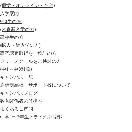
(通学・オンライン・在宅)
入学案内
中3生の方
(来春新入学の方)
高校生の方
(転入・編入学の方)
高卒認定取得をご検討の方
フリースクールをご検討の方
(中1～中3対象)
キャンパス一覧
通信制高校・サポート校について
キャンパスブログ
教育関係者の皆様へ
よくあるご質問
中学1〜3年生
トライ式中等部