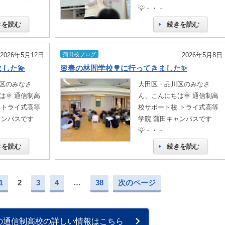
💡・・・
きを読む
続きを読む
2026年5月12日
蒲田校ブログ
2026年5月8日
した💫
🌸春の林間学校🌳に行ってきました✨
区のみなさ
大田区・品川区のみなさ
🌞 通信制高
ん、こんにちは🌞 通信制高
 トライ式高等
校サポート校 トライ式高等
ャンパスです
学院 蒲田キャンパスです
💡・・・
きを読む
続きを読む
1
2
3
4
…
38
次のページ
の通信制高校の詳しい情報はこちら