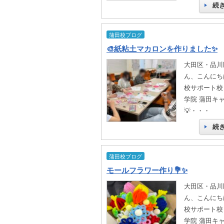
続
蒲田校ブログ
🎨紙粘土マカロンを作りました✨
大田区・品川
ん、こんにちは
校サポート校
学院 蒲田キ
💡・・・
続
蒲田校ブログ
モールフラワー作り💐✨
大田区・品川
ん、こんにちは
校サポート校
学院 蒲田キ