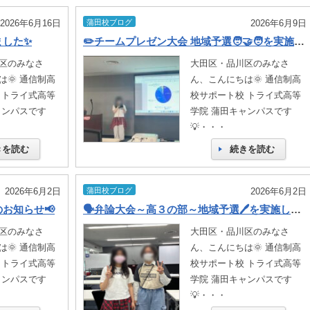
2026年6月16日
蒲田校ブログ
2026年6月9日
ました✨
✏️チームプレゼン大会 地域予選🧑‍🤝‍🧑を実施しました✨
区のみなさ
大田区・品川区のみなさ
🌞 通信制高
ん、こんにちは🌞 通信制高
 トライ式高等
校サポート校 トライ式高等
ャンパスです
学院 蒲田キャンパスです
💡・・・
きを読む
続きを読む
2026年6月2日
蒲田校ブログ
2026年6月2日
のお知らせ📢
🗣️弁論大会～高３の部～地域予選🖊️を実施しました🏆
区のみなさ
大田区・品川区のみなさ
🌞 通信制高
ん、こんにちは🌞 通信制高
 トライ式高等
校サポート校 トライ式高等
ャンパスです
学院 蒲田キャンパスです
💡・・・