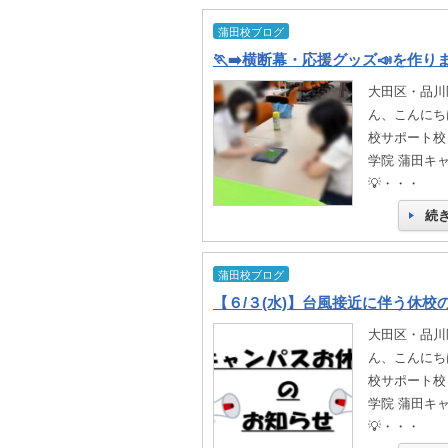
蒲田校ブログ
🏃‍➡️横断幕・応援グッズ📣を作り
大田区・品川
ん、こんにちは
校サポート校
学院 蒲田キ
💡・・・
続
蒲田校ブログ
【６/３(水)】台風接近に伴う休校
大田区・品川
ん、こんにちは
校サポート校
学院 蒲田キ
💡・・・