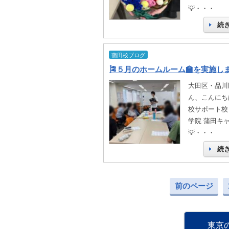
💡・・・
続
蒲田校ブログ
🎏５月のホームルーム🏫を実施しま
大田区・品川
ん、こんにちは
校サポート校
学院 蒲田キ
💡・・・
続
前のページ
東京