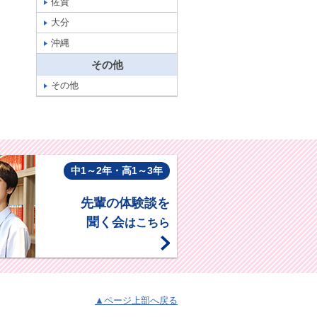
佐賀
大分
沖縄
その他
その他
中1～2年・高1～3年
先輩の体験談を
聞く会
はこちら
▲ページ上部へ戻る