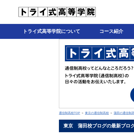
トライ式高等学院について
コース紹介
通信制高校TOP
＞
東京の通信制高校
＞
蒲田の通信制
東京 蒲田校ブログの最新ブロ