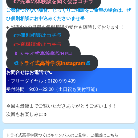
👉先輩の体験談を聞く会はコチラ
ご都合つかない場合、じっくりご相談をご希望の場合は、ぜ
ひ個別相談にお申込みくださいませ🌟
※上記以外の日程も個別相談の受付も随時しております！
👉
個別相談はコチラ
👉資料請求はコチラ
📱トライ式高等学院HP
💻
🎨
トライ式高等学院Instagram
👒
お問合せはお電話で📞
・フリーダイヤル：0120-919-439
受付時間 9:00～22:00（土日祝も受付可能）
今回も最後までご覧いただきありがとうございます！
次回もお楽しみに🌷
トライ式高等学院つくばキャンパスのご見学、ご相談はこちら