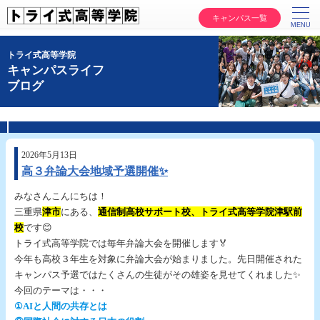
キャンパス一覧
トライ式高等学院
キャンパスライフ
ブログ
2026年5月13日
高３弁論大会地域予選開催✨
みなさんこんにちは！
三重県
津市
にある、
通信制高校サポート校、トライ式高等学院津駅前
校
です😊
トライ式高等学院では毎年弁論大会を開催します🏅
今年も高校３年生を対象に弁論大会が始まりました。先日開催された
キャンパス予選ではたくさんの生徒がその雄姿を見せてくれました✨
今回のテーマは・・・
①AIと人間の共存とは