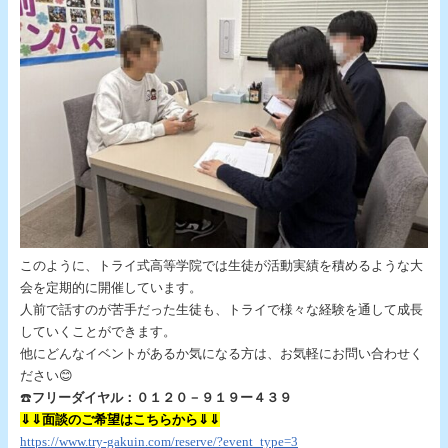
このように、トライ式高等学院では生徒が活動実績を積めるような大
会を定期的に開催しています。
人前で話すのが苦手だった生徒も、トライで様々な経験を通して成長
していくことができます。
他にどんなイベントがあるか気になる方は、お気軽にお問い合わせく
ださい😊
☎️
フリーダイヤル：０１２０－９１９ー４３９
⇓⇓面談のご希望はこちらから⇓⇓
https://www.try-gakuin.com/reserve/?event_type=3