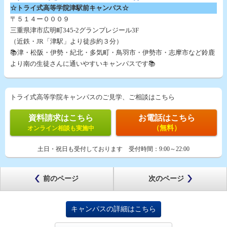
☆トライ式高等学院津駅前キャンパス☆
〒５１４ー０００９
三重県津市広明町345-2グランプレジール3F
（近鉄・JR「津駅」より徒歩約３分）
📚津・松阪・伊勢・紀北・多気町・鳥羽市・伊勢市・志摩市など鈴鹿
より南の生徒さんに通いやすいキャンパスです📚
トライ式高等学院キャンパスのご見学、ご相談はこちら
資料請求はこちら
お電話はこちら
（無料）
オンライン相談も実施中
土日・祝日も受付しております
受付時間：
9:00～22:00
前のページ
次のページ
キャンパスの詳細はこちら