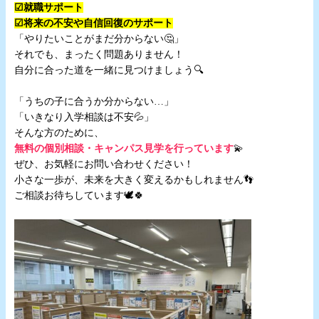
☑就職サポート
☑将来の不安や自信回復のサポート
「やりたいことがまだ分からない🤔」
それでも、まったく問題ありません！
自分に合った道を一緒に見つけましょう🔍
☆
「うちの子に合うか分からない…」
「いきなり入学相談は不安💦」
そんな方のために、
無料の個別相談・キャンパス見学を行っています
💫
ぜひ、お気軽にお問い合わせください！
小さな一歩が、未来を大きく変えるかもしれません👣
ご相談お待ちしています🕊🍀
☆