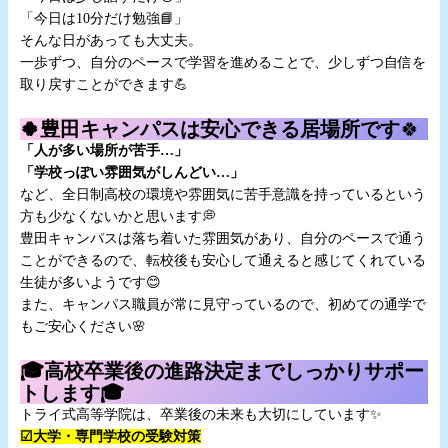
「今日は10分だけ勉強📘」
そんな日があっても大丈夫。
一歩ずつ、自分のペースで学習を進めることで、少しずつ自信を
取り戻すことができます💪
☆
🍀豊田キャンパスは安心できる居場所です
🍀
「人が多い場所が苦手…」
「学校っぽい雰囲気がしんどい…」
など、全日制高校の環境や雰囲気に苦手意識を持っているという
方も少なくないかと思います💭
豊田キャンパスは落ち着いた雰囲気があり、自分のペースで通う
ことができるので、転校後も安心して通えると感じてくれている
生徒が多いようです😊
また、キャンパス職員が常に見守っているので、初めての通学で
もご安心ください🌸
☆
🎓高校卒業後の進路決定までしっかりサポー
トします🎓
トライ式高等学院は、卒業後の未来も大切にしています✨
☑大学・専門学校の受験対策