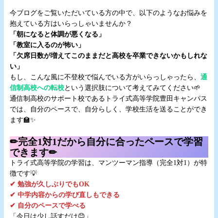
☆
今ブログをご覧いただいている方の中で、以下のようなお悩みを
抱えている方はいらっしゃいませんか？
「朝になると体調が悪くなる」
「教室に入るのが怖い」
「欠席日数が増えてこのままだと高校を卒業できないかもしれな
い」
もし、こんな風に不登校で悩んでいる方がいらっしゃったら、
通
信制高校への転校
という選択肢について考えてみてください🌱
通信制高校のサポート校であるトライ式高等学院豊田キャンパス
では、自分のペースで、自分らしく、学校生活を送ることができ
ます🏫✨
☆
✏完全1対1だから自分に合ったペースで学習
できます✏
トライ式高等学院の学習は、マンツーマン指導（完全1対1）が特
徴です💡
✔ 勉強が久しぶりでもOK
✔ 中学内容からの学び直しもできる
✔ 自分のペースで学べる
「今日は少し話すだけ😊」