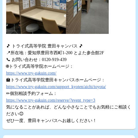
☆
🎵 トライ式高等学院 豊田キャンパス 🎵
📍所在地：愛知県豊田市西町1-200 とよた参合館2F
📞 お問い合わせ：0120-919-439
🌐トライ式高等学院ホームページ：
https://www.try-gakuin.com/
🏫トライ式高等学院豊田キャンパスホームページ：
https://www.try-gakuin.com/support_kyoten/aichi/toyota/
✏個別相談予約フォーム：
https://www.try-gakuin.com/reserve/?event_type=3
気になることがあれば、どんな小さなことでもお気軽にご相談く
ださい😊
ぜひ一度、豊田キャンパスへお越しください！