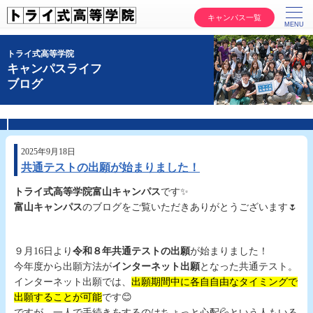
キャンパス一覧
トライ式高等学院
キャンパスライフ
ブログ
2025年9月18日
共通テストの出願が始まりました！
トライ式高等学院富山キャンパス
です✨
富山キャンパス
のブログをご覧いただきありがとうございます🌷
９月16日より
令和８年共通テストの出願
が始まりました！
今年度から出願方法が
インターネット出願
となった共通テスト。
インターネット出願では、
出願期間中に各自自由なタイミングで
出願することが可能
です😊
ですが、一人で手続きをするのはちょっと心配💦という人もいる