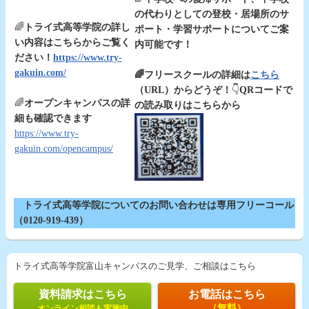
の代わりとしての登校・居場所のサ
🌈
トライ式高等学院の詳し
ポート・学習サポートについてご案
い内容はこちらからご覧く
内可能です！
ださい！
https://www.try-
gakuin.com/
🌈フリースクールの詳細は
こちら
（URL）からどうぞ！
👇
QRコードで
🌈
オープンキャンパスの詳
の読み取りはこちらから
細も確認できます
https://www.try-
gakuin.com/opencampus/
トライ式高等学院についてのお問い合わせは専用フリーコール
（0120-919-439）
トライ式高等学院富山キャンパスのご見学、ご相談はこちら
資料請求はこちら
お電話はこちら
（無料）
オンライン相談も実施中