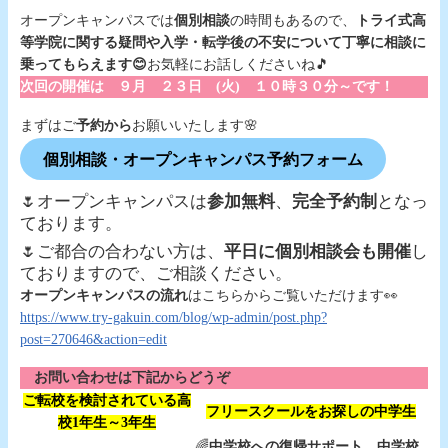
オープンキャンパスでは
個別相談
の時間もあるので、
トライ式高
等学院に関する疑問や入学・転学後の不安について丁寧に相談に
乗ってもらえます😊
お気軽にお話しくださいね🎵
次回の開催は ９月 ２３日 (火) １０時３０分～です！
まずはご
予約から
お願いいたします🌸
個別相談・オープンキャンパス予約フォーム
🌷オープンキャンパスは
参加無料
、
完全予約制
となっ
ております。
🌷ご都合の合わない方は、
平日に個別相談会も開催
し
ておりますので、ご相談ください。
オープンキャンパスの流れ
はこちらからご覧いただけます👀
https://www.try-gakuin.com/blog/wp-admin/post.php?
post=270646&action=edit
お問い合わせは下記からどうぞ
ご転校を検討されている高
フリースクールをお探しの中学生
校1年生～3年生
🌈
中学校への復帰サポート、中学校