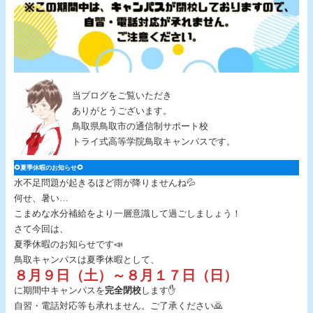
当ブログをご覧いただき
ありがとうございます。
鳥取県鳥取市の通信制サポート校
トライ式高等学院鳥取キャンパスです。
🌻夏季休暇のお知らせ🌻
水不足問題が起きるほど雨が降りませんね💦
何せ、暑い…
こまめな水分補給をより一層意識して過ごしましょう！
さて今回は、
夏季休暇のお知らせです📣
鳥取キャンパスは夏季休暇として、
８月９日（土）～８月１７日（日）
に期間中キャンパスを
完全閉校
します✋
自習・電話対応等も承れません。ご了承ください🙇