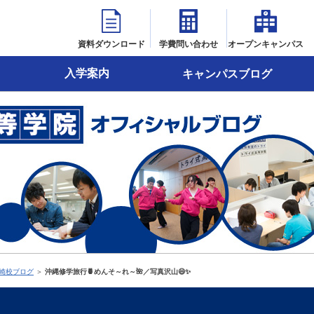
資料ダウンロード
学費問い合わせ
オープンキャンパス
入学案内
キャンパスブログ
崎校ブログ
＞
沖縄修学旅行🍍めんそ～れ～🌺／写真沢山😄✨