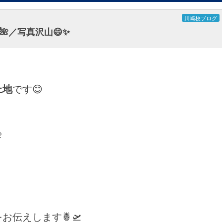
川崎校ブログ
／写真沢山😄✨
上地
です😊

をお伝えします🍍🛫