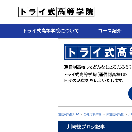
トライ式高等学院について
コース紹介
通信制高校TOP
＞
の通信制高校
＞
の通信制高校
＞
川
川崎校ブログ記事