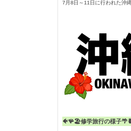
7月8日～11日に行われた沖
⋆
🐠🪸🏖️修学旅行の様子🌴🍍