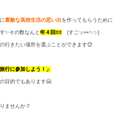
に
素敵な高校生活の思い出
を作ってもらうために
す✨その数なんと
年４回‼‼
(すごッ👀✨✨)
の行きたい場所を選ぶことができます😊
旅行に参加しよう！」
の目的でもあります🤗
りませんか？