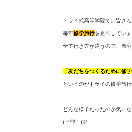
■
トライ式高等学院では皆さん
毎年
修学旅行
を企画していま
全て行き先が違うので、自分
■
「友だちをつくるために修学
というのがトライの修学旅行
■
どんな様子だったのか気にな
( *´艸｀)💛