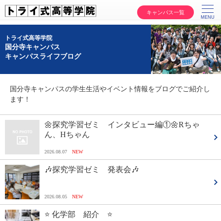
キャンパス一覧
トライ式高等学院
国分寺キャンパス
キャンパスライフブログ
国分寺キャンパスの学生生活やイベント情報をブログでご紹介し
ます！
🌼探究学習ゼミ インタビュー編①🌼Rちゃ
ん、Hちゃん
2026.08.07
NEW
🎶探究学習ゼミ 発表会🎶
2026.08.05
NEW
⭐ 化学部 紹介 ⭐