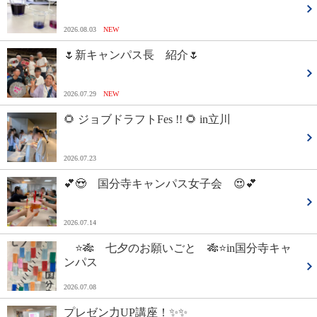
2026.08.03
NEW
🌷新キャンパス長 紹介🌷
2026.07.29
NEW
🌻 ジョブドラフトFes !! 🌻 in立川
2026.07.23
💕😍 国分寺キャンパス女子会 😍💕
2026.07.14
⭐🎋 七夕のお願いごと 🎋⭐in国分寺キャ
ンパス
2026.07.08
プレゼン力UP講座！✨✨