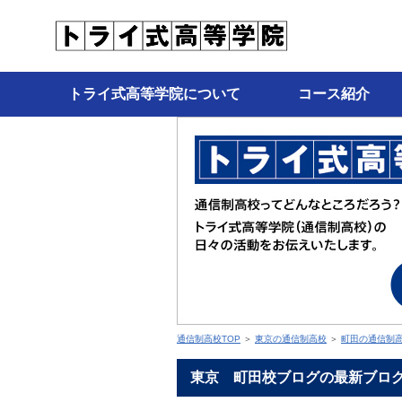
トライ式高等学院について
コース紹介
通信制高校TOP
＞
東京の通信制高校
＞
町田の通信制
東京 町田校ブログの最新ブロ