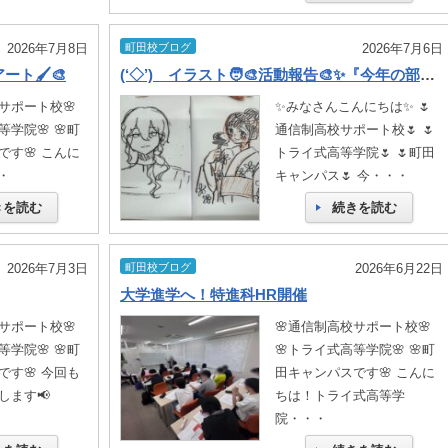
2026年7月8日
町田校ブログ
2026年7月6日
ト🖌️🎨
(‘◇’)ゞイラスト🧑‍🎨活動報告🎨✨『今年の部誌Vol.1完成しました！』
サポート校🌸
✨みなさんこんにちは✨ 🌷
学院🌸 🌸町
通信制高校サポート校🌷 🌷
す🌸 こんに
トライ式高等学院🌷 🌷町田
・・
キャンパス🌷 今・・・
きを読む
続きを読む
2026年7月3日
町田校ブログ
2026年6月22日
大学進学へ！特進科HR開催
サポート校🌸
🌸通信制高校サポート校🌸
学院🌸 🌸町
🌸トライ式高等学院🌸 🌸町
す🌸 今回も
田キャンパスです🌸 こんに
します📢
ちは！トライ式高等学
院・・・