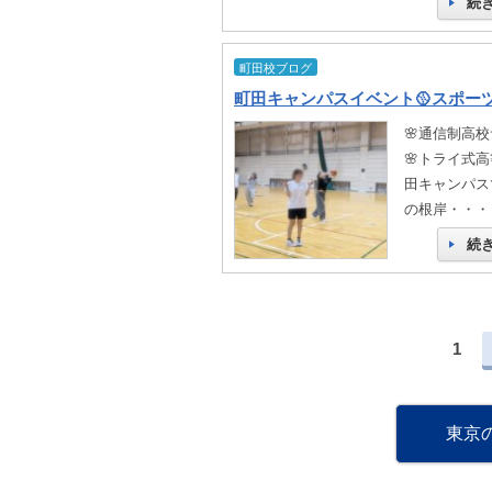
続
町田校ブログ
🌸通信制高校
🌸トライ式高等
田キャンパスで
の根岸・・・
続
1
東京