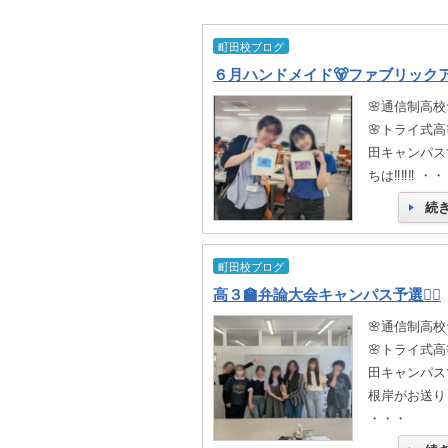
町田校ブログ
６月ハンドメイド🐻ファブリックアー
🌸通信制高校
🌸トライ式高等
田キャンパスで
ちは‼️‼️‼️ ・
続
町田校ブログ
高３🏫弁論大会キャンパス予選❤️‍🔥
🌸通信制高校
🌸トライ式高等
田キャンパスで
根岸がお送り
・・・