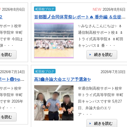
W
2026年8月6日
町田校ブログ
NEW
2026年8月6日
.２
首都圏🗾合同体育祭レポート🔥 番外編 ＆生徒インタビュー✨
サポート校🌸
✨みなさんこんにちは✨ 🌷
学院🌸 🌸町
通信制高校サポート校🌷 🌷
す🌸 今回は
トライ式高等学院🌷 🌷町田
弾・・・
キャンパス🌷 番・・・
きを読む
続きを読む
2026年7月14日
町田校ブログ
2026年7月10日
町田キャンパス 首都圏体育祭レポート🏐✨part.1
高3🏫弁論大会エリア予選🎤✨
サポート校🌸
🌸通信制高校サポート校🌸
学院🌸 🌸町
🌸トライ式高等学院🌸 🌸町
す🌸 2026年
田キャンパスです🌸 5月27
トライ・・・
日、弁論大会のエリ
ア・・・
きを読む
続きを読む