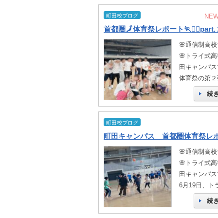
町田校ブログ
NE
首都圏🗾体育祭レポート🏃🏃‍♀️part
🌸通信制高校
🌸トライ式高等
田キャンパスで
体育祭の第２
続
町田校ブログ
🌸通信制高校
🌸トライ式高等
田キャンパスで
6月19日、
続