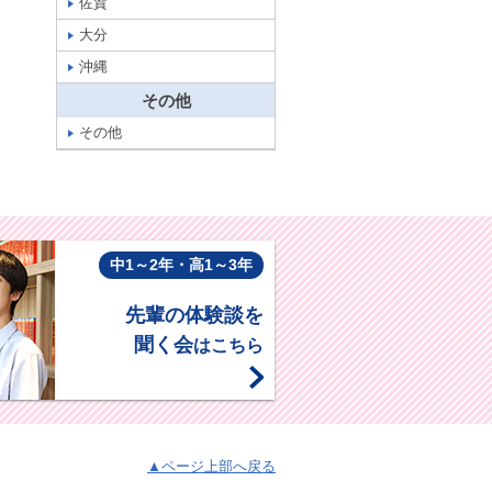
佐賀
大分
沖縄
その他
その他
中1～2年・高1～3年
先輩の体験談を
聞く会
はこちら
▲ページ上部へ戻る