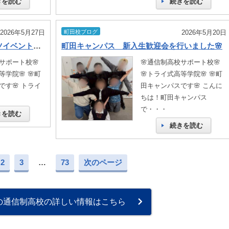
きを読む
続きを読む
2026年5月27日
町田校ブログ
2026年5月20日
町田キャンパスイベント🥎スポーツイベント🏸🏏⚾
町田キャンパス 新入生歓迎会を行いました🌸
サポート校🌸
🌸通信制高校サポート校🌸
学院🌸 🌸町
🌸トライ式高等学院🌸 🌸町
す🌸 トライ
田キャンパスです🌸 こんに
ちは！町田キャンパス
で・・・
きを読む
続きを読む
2
3
…
73
次のページ
の通信制高校の詳しい情報はこちら