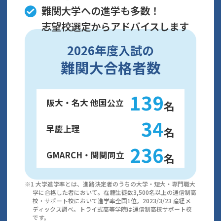
難関大学への進学も多数！
志望校選定からアドバイスします
2026年度入試の
難関大合格者数
139
阪大・名大 他国公立
名
34
早慶上理
名
236
GMARCH・関関同立
名
※1 大学進学率とは、進路決定者のうちの大学・短大・専門職大
学に合格した者において。在籍⽣徒数3,500名以上の通信制⾼
校・サポート校において進学率全国1位。2023/3/23 産経メ
ディックス調べ。トライ式⾼等学院は通信制⾼校サポート校
です。