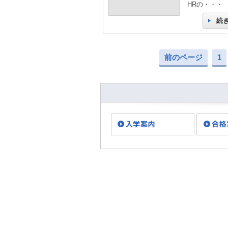
HRの・・・
続
前のページ
1