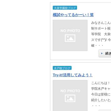
大泉学園校ブログ
模試やってるかーい！笑
みなさんこん
制サポート校
等学院 大泉
スです(^^)/
確・・・
続
水戸校ブログ
Try-it!活用してみよう！
こんにちは！
学院水戸キャンパ
今日は皆様に「T
紹介したいと
・・・