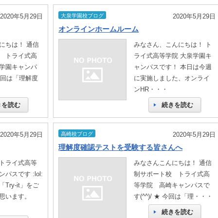
2020年5月29日
大泉学園校ブログ
2020年5月29日
オンラインホームルーム
にちは！ 通信
みなさん、こんにちは！ ト
 トライ式高
ライ式高等学院 大泉学園キ
学園キャンパ
ャンパスです！ 本日は今週
 今回は「理解度
に実施しました、オンライ
ンHR・・・
きを読む
続きを読む
2020年5月29日
高崎校ブログ
2020年5月29日
理解度確認テストを受験する皆さんへ
トライ式高等
みなさんこんにちは！ 通信
スです :lol:
制サポート校 トライ式高
ry-it」をご
等学院 高崎キャンパスで
思います。
す(^^)/ ★ 今回は「理・・・
続きを読む