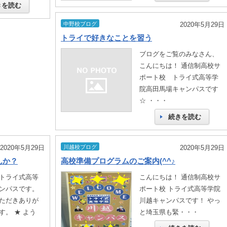
きを読む
中野校ブログ
2020年5月29日
トライで好きなことを習う
ブログをご覧のみなさん、
こんにちは！ 通信制高校サ
ポート校 トライ式高等学
院高田馬場キャンパスです
☆ ・・・
続きを読む
2020年5月29日
川越校ブログ
2020年5月29日
んか？
高校準備プログラムのご案内(^^♪
トライ式高等
こんにちは！ 通信制高校サ
ンパスです。
ポート校 トライ式高等学院
ただきありが
川越キャンパスです！ やっ
す。 ★ よう
と埼玉県も緊・・・