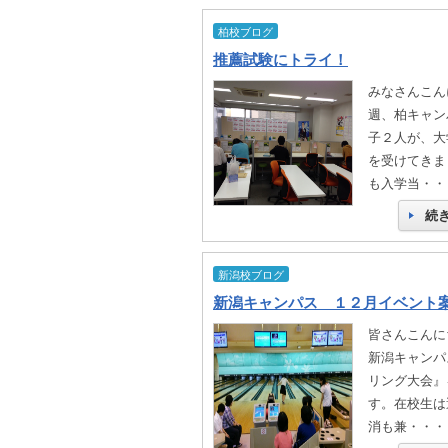
柏校ブログ
推薦試験にトライ！
みなさんこん
週、柏キャン
子２人が、大
を受けてきま
も入学当・・
続
新潟校ブログ
新潟キャンパス １２月イベント
皆さんこんに
新潟キャンパ
リング大会』
す。在校生は
消も兼・・・