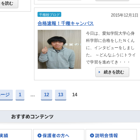
きを読む
千種校ブログ
2015年12月1日
合格速報！千種キャンパス
今日は、愛知学院大学心身
科学部に合格をしたＮくん
に、インタビューをしまし
た。 ～どんなふうにトライ
で学習を進めてき・・・
続きを読む
ページ
1
…
12
13
14