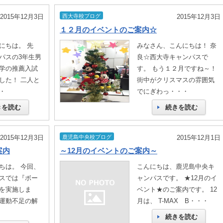
2015年12月3日
西大寺校ブログ
2015年12月3日
１２月のイベントのご案内☆
にちは。 先
みなさん、こんにちは！ 奈
パスの3年生男
良☆西大寺キャンパスで
学の推薦入試
す。 もう１２月ですね～！
した！ 二人と
街中がクリスマスの雰囲気
・
でにぎわっ・・・
きを読む
続きを読む
2015年12月3日
鹿児島中央校ブログ
2015年12月1日
案内
～12月のイベントのご案内～
ちは。 今回、
こんにちは、鹿児島中央キ
スでは『ボー
ャンパスです。 ★12月のイ
を実施しま
ベント★のご案内です。 12
運動不足の解
月は、 T-MAX B・・・
続きを読む