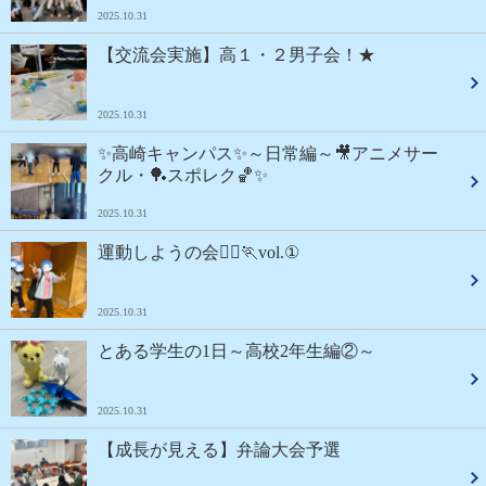
2025.10.31
【交流会実施】高１・２男子会！★
2025.10.31
✨高崎キャンパス✨～日常編～🎥アニメサー
クル・🏓スポレク🏀✨
2025.10.31
運動しようの会🏃‍♂️🏃vol.①
2025.10.31
とある学生の1日～高校2年生編②～
2025.10.31
【成長が見える】弁論大会予選